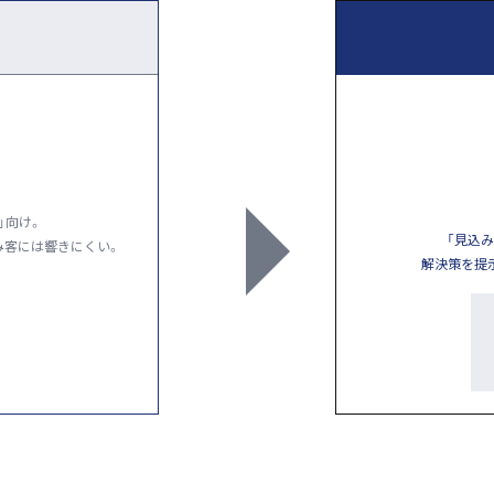
」向け。
「見込
み客には響きにくい。
解決策を提