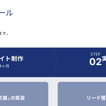
ール
ます。
STEP
イト制作
4ヶ月
武器」の実装
リード獲