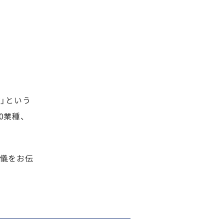
」という
0業種、
流儀をお伝