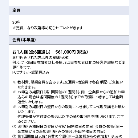
定員
30名
※定員になり次第締め切らせていただきます
会費
（本年度）
お1人様（全6回通し） 561,000円（税込）
お申込みされた方以外の受講もOK！
例えば1・2回目参加者は社長様、3回目参加者は他の経営幹部様など変
更可能です。
FCCサミット受講費込み
※
教材費、懇親会費を含みます。交通費・宿泊費は各自手配・ご負担い
ただきます。
※
お申込み期限日（第1回開催の1週間前、同一企業様からの追加お申
込みの場合は各回開催の１週間前）までの取消につきましては全額
返金いたします。
※
お申込み期限日の翌日からの取消につきましては代理受講をお願い
いたします。
代理受講が不可能の場合は以下の通り取消料を申し受けます。ご了
承ください。
①
お申込み期限日の翌日から第1回開催日の前日：会費の40％（同一
企業様からの追加お申込みの場合、各回開催日の前日）
②
第1回開催日以降：会費の全額（同一企業様からの追加お申込みの