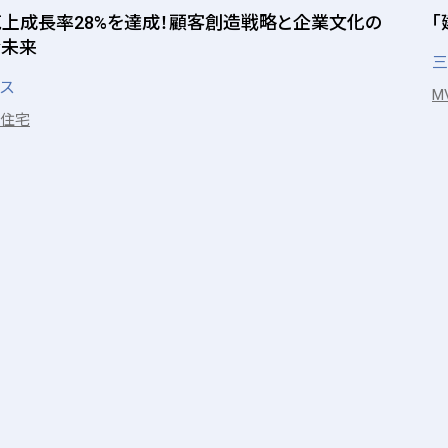
上成長率28%を達成！顧客創造戦略と企業文化の
む未来
三
ス
M
住宅