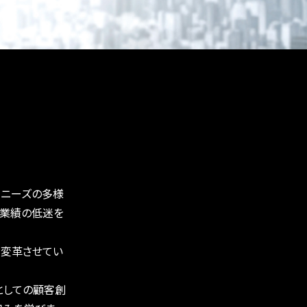
客ニーズの多様
、業績の低迷を
く変革させてい
としての顧客創