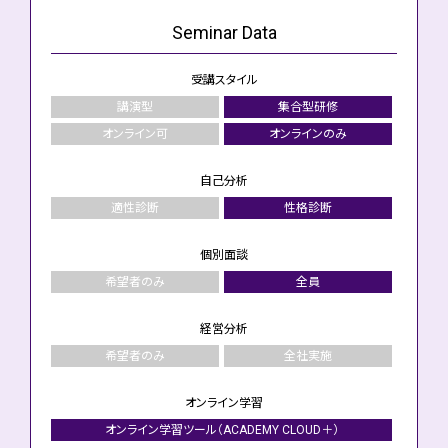
Seminar
Data
受講スタイル
講演型
集合型研修
オンライン可
オンラインのみ
自己分析
適性診断
性格診断
個別面談
希望者のみ
全員
経営分析
希望者のみ
全社実施
オンライン学習
オンライン学習ツール（ACADEMY CLOUD＋）