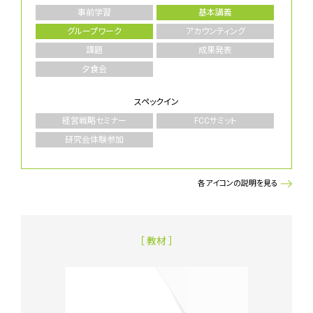
事前学習
基本講義
グループワーク
アカウンティング
課題
成果発表
夕食会
スペックイン
経営戦略セミナー
FCCサミット
研究会体験参加
各アイコンの説明を見る
［ 教材 ］