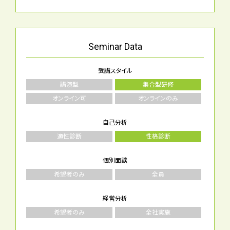
Seminar
Data
受講スタイル
講演型
集合型研修
オンライン可
オンラインのみ
自己分析
適性診断
性格診断
個別面談
希望者のみ
全員
経営分析
希望者のみ
全社実施