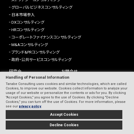
グローバルビジネスコンサルティング
日本市場参入
DXコンサルティング
HRコンサルティング
コーポレートファイナンスコンサルティング
M&Aコンサルティング
ブランド&PRコンサルティング
政府・公共サービスコンサルティング
研究会
お問合せ
Handling of Personal Information
セミナー
プライバシーポリシー
Tanabe Consulting uses cookies and similar technologies, which are called
書籍
情報セキュリティポリシー
Cookies, to improve our website. Cookies collect information to analyze your
企業情報
サイトマップ
usage of our website or personalize the contents or ads for you. By clicking
"Accept Cookies," you agree to the use of Cookies. By clicking "Decline
採用情報
Cookies," you can turn off the use of Cookies. For more information, please
see our
privacy policy
.
Accept Cookies
COPYRIGHT (C) 2022 TANABE CONSULTING GROUP CO.,LTD ALL RIGHTS
RESERVED.
Decline Cookies